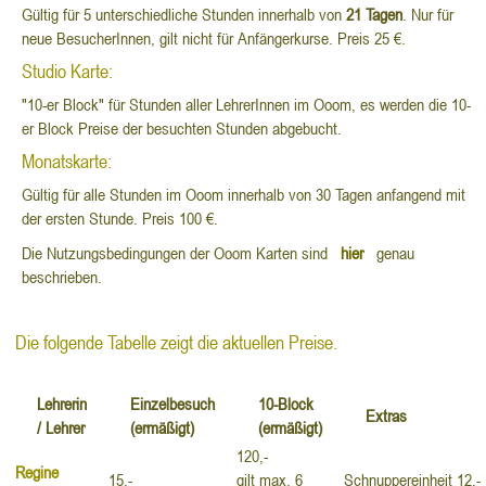
Gültig für 5 unterschiedliche Stunden innerhalb von
21 Tagen
. Nur für
neue BesucherInnen, gilt nicht für Anfängerkurse. Preis 25 €.
Studio Karte:
"10-er Block" für Stunden aller LehrerInnen im Ooom, es werden die 10-
er Block Preise der besuchten Stunden abgebucht.
Monatskarte:
Gültig für alle Stunden im Ooom innerhalb von 30 Tagen anfangend mit
der ersten Stunde. Preis 100 €.
Die Nutzungsbedingungen der Ooom Karten sind
hier
genau
beschrieben.
Die folgende Tabelle zeigt die aktuellen Preise.
Lehrerin
Einzelbesuch
10-Block
Extras
/ Lehrer
(ermäßigt)
(ermäßigt)
120,-
Regine
15,-
gilt max. 6
Schnuppereinheit 12,-